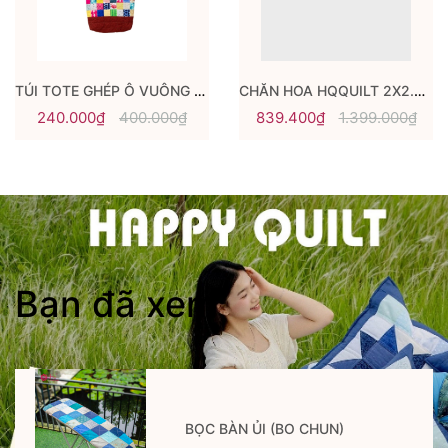
TÚI TOTE GHÉP Ô VUÔNG SALE SHOCK
CHĂN HOA HQQUILT 2X2.2M
240.000₫
400.000₫
839.400₫
1.399.000₫
Bạn đã xem
BỌC BÀN ỦI (BO CHUN)