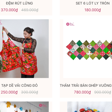
ĐỆM RÚT LỬNG
SET 6 LÓT LY TRÒN
370.000₫
469.000₫
180.000₫
TẠP DỀ VẢI CÔNG ĐỎ
250.000₫
300.000₫
780.000₫
900.000₫