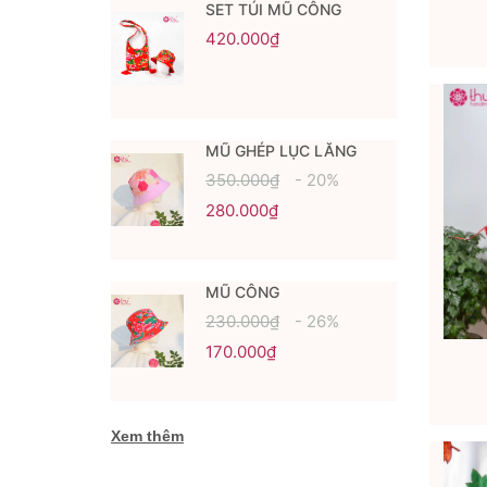
SET TÚI MŨ CÔNG
420.000₫
MŨ GHÉP LỤC LĂNG
350.000₫
- 20%
280.000₫
MŨ CÔNG
230.000₫
- 26%
170.000₫
Xem thêm