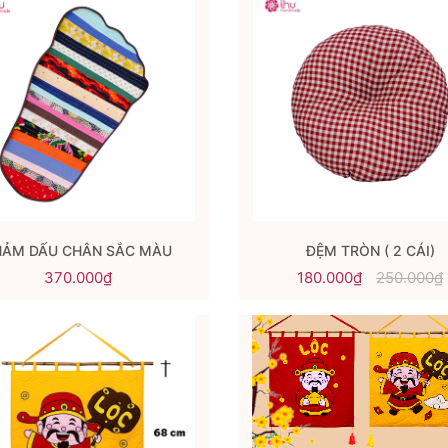
HẢM DẤU CHÂN SẮC MÀU
ĐỆM TRÒN ( 2 CÁI)
370.000₫
180.000₫
250.000₫