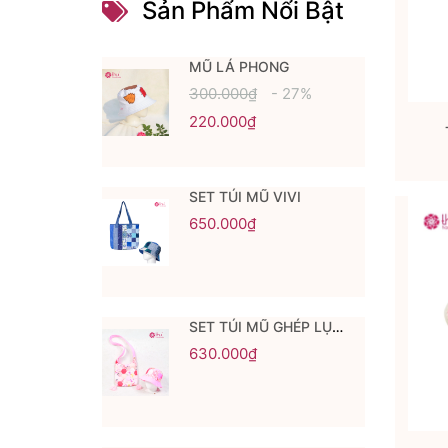
Sản Phẩm Nổi Bật
MŨ LÁ PHONG
300.000₫
- 27%
220.000₫
SET TÚI MŨ VIVI
650.000₫
SET TÚI MŨ GHÉP LỤC LĂNG
630.000₫