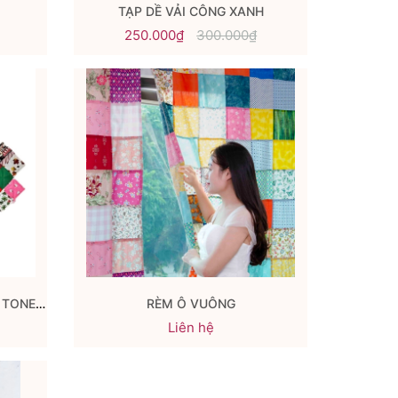
TẠP DỀ VẢI CÔNG XANH
250.000₫
300.000₫
THẢM TRẢI BÀN GHÉP VUÔNG TONE NOEL
RÈM Ô VUÔNG
Liên hệ