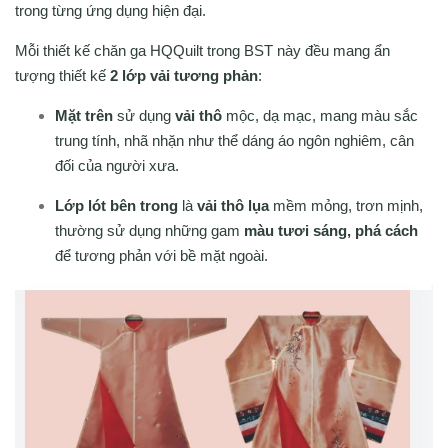
trong từng ứng dụng hiện đại.
Mỗi thiết kế chăn ga HQQuilt trong BST này đều mang ẩn
tượng thiết kế
2 lớp vải tương phản
:
Mặt trên
sử dụng
vải thô
mộc, dạ mạc, mang màu sắc
trung tính, nhã nhặn như thể dáng áo ngôn nghiêm, cân
đối của người xưa.
Lớp lót bên trong
là
vải thô lụa
mềm mỏng, trơn mịnh,
thường sử dụng những gam
màu tươi sáng, phá cách
để tương phản với bề mặt ngoài.