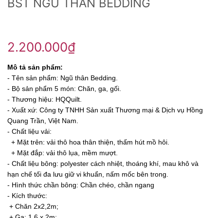
BST NGŨ THÂN BEDDING
2.200.000₫
Mô tả sản phẩm:
- Tên sản phẩm: Ngũ thân Bedding.
- Bộ sản phẩm 5 món: Chăn, ga, gối.
- Thương hiệu: HQQuilt.
- Xuất xứ: Công ty TNHH Sản xuất Thương mại & Dịch vụ Hồng
Quang Trần, Việt Nam.
- Chất liệu vải:
+ Mặt trên: vải thô hoa thân thiện, thấm hút mồ hôi.
+ Mặt đắp: vải thô lụa, mềm mượt.
- Chất liệu bông: polyester cách nhiệt, thoáng khí, mau khô và
hạn chế tối đa lưu giữ vi khuẩn, nấm mốc bên trong.
- Hình thức chần bông: Chần chéo, chần ngang
- Kích thước:
+ Chăn 2x2,2m;
+ Ga: 1.6 x 2m;