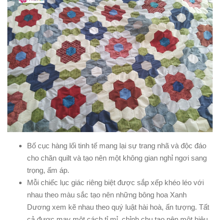
Bố cục hàng lối tinh tế mang lại sự trang nhã và độc đáo
cho chăn quilt và tạo nên một không gian nghỉ ngơi sang
trọng, ấm áp.
Mỗi chiếc lục giác riêng biệt được sắp xếp khéo léo với
nhau theo màu sắc tạo nên những bông hoa Xanh
Dương xem kẽ nhau theo quý luật hài hoà, ấn tượng. Tất
cả được may một cách tỉ mỉ, chỉnh chu tạo nên một hiệu