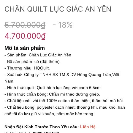
CHĂN QUILT LỤC GIÁC AN YÊN
5.700.000₫
- 18%
4.700.000₫
Mô tả sản phẩm
- Sản phẩm: Chăn Lục Giác An Yên
- Bộ sản phẩm: có (đặt thêm).
- Thương hiệu: HQQuilt.
- Xuất xứ: Công ty TNHH SX TM & DV Hồng Quang Trần,Việt
Nam.
- Hình thức quilt: Quilt hình lục lăng với cạnh 6.5cm
- Hình thức chần bông: Chần mí theo đường ghép.
- Chất liệu vải: vải thô 100% cotton thân thiện, thấm hút mồ hôi.
- Chất liệu bông: polyester cách nhiệt, thoáng khí, mau khô, hạn
chế tối đa lưu giữ vi khuẩn, nấm mốc bên trong.
Nhận Đặt Kích Thước Theo Yêu cầu:
Liên Hệ