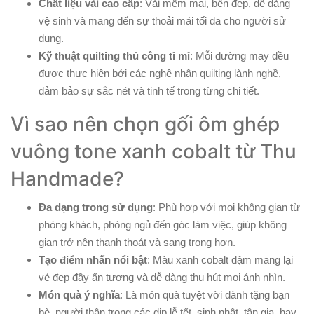
Chất liệu vải cao cấp
: Vải mềm mại, bền đẹp, dễ dàng
vệ sinh và mang đến sự thoải mái tối đa cho người sử
dụng.
Kỹ thuật quilting thủ công tỉ mỉ
: Mỗi đường may đều
được thực hiện bởi các nghệ nhân quilting lành nghề,
đảm bảo sự sắc nét và tinh tế trong từng chi tiết.
Vì sao nên chọn gối ôm ghép
vuông tone xanh cobalt từ Thu
Handmade?
Đa dạng trong sử dụng
: Phù hợp với mọi không gian từ
phòng khách, phòng ngủ đến góc làm việc, giúp không
gian trở nên thanh thoát và sang trọng hơn.
Tạo điểm nhấn nổi bật
: Màu xanh cobalt đậm mang lại
vẻ đẹp đầy ấn tượng và dễ dàng thu hút mọi ánh nhìn.
Món quà ý nghĩa
: Là món quà tuyệt vời dành tặng bạn
bè, người thân trong các dịp lễ tết, sinh nhật, tân gia, hay