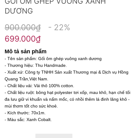
GỐI ÔM GHÉP VUÔNG XANH
DƯƠNG
900.000₫
- 22%
699.000₫
Mô tả sản phẩm
- Tên sản phẩm: Gối ôm ghép vuông xanh dương
- Thương hiệu: Thu Handmade.
- Xuất xứ: Công ty TNHH Sản xuất Thương mại & Dịch vụ Hồng
Quang Trần,Việt Nam.
- Chất liệu vải: Vải thô 100% cotton.
- Chất liệu ruột: bông hạt polyester tơi xốp, mau khô, hạn chế tối
đa lưu giữ vi khuẩn và nấm mốc, có nhồi thêm lá đinh lăng khô -
mùi thơm tốt cho sức khoẻ.
- Kích thước: 70x1m.
- Màu sắc: Xanh Cobalt.