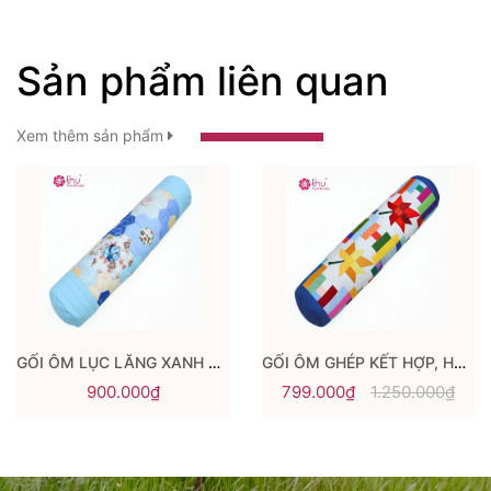
Sản phẩm liên quan
Xem thêm sản phẩm
GỐI ÔM LỤC LĂNG XANH NGỌC
GỐI ÔM GHÉP KẾT HỢP, HOẠ TIẾT LÁ PHONG
900.000₫
799.000₫
1.250.000₫