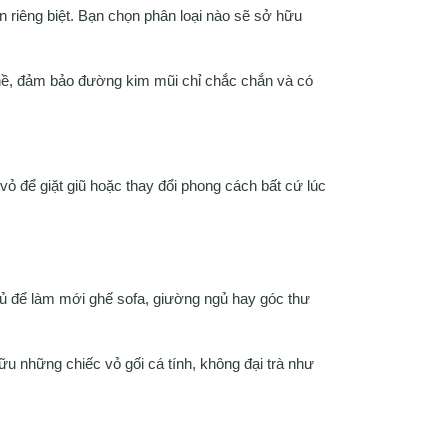
 riêng biệt. Bạn chọn phân loại nào sẽ sở hữu
hề, đảm bảo đường kim mũi chỉ chắc chắn và có
ỏ để giặt giũ hoặc thay đổi phong cách bất cứ lúc
 đủ để làm mới ghế sofa, giường ngủ hay góc thư
ữu những chiếc vỏ gối cá tính, không đại trà như