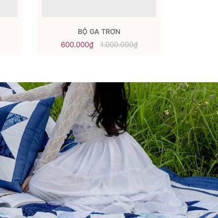
BỘ GA TRƠN
BST
600.000₫
1.000.000₫
250