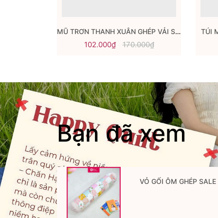
 2X2.2M
MŨ TRƠN THANH XUÂN GHÉP VẢI SALE SHOCK
TÚI 
9.000₫
102.000₫
170.000₫
Bạn đã xem
VỎ GỐI ÔM GHÉP SALE