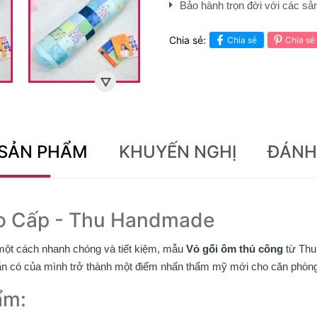
Bảo hành trọn đời với các s
Chia sẻ:
Chia sẻ
Chia sẻ
 SẢN PHẨM
KHUYẾN NGHỊ
ĐÁNH
o Cấp - Thu Handmade
một cách nhanh chóng và tiết kiệm, mẫu
Vỏ gối ôm thủ công
từ Thu 
 sẵn có của mình trở thành một điểm nhấn thẩm mỹ mới cho căn phòn
ẩm: