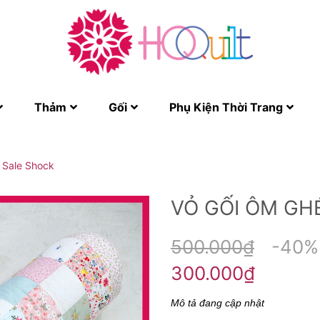
Thảm
Gối
Phụ Kiện Thời Trang
 Sale Shock
VỎ GỐI ÔM GH
500.000₫
-40%
300.000₫
Mô tả đang cập nhật