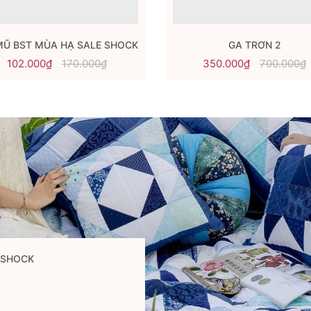
MŨ BST MÙA HẠ SALE SHOCK
GA TRƠN 2
102.000₫
170.000₫
350.000₫
700.000₫
 SHOCK