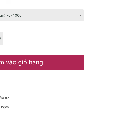
m vào giỏ hàng
m tra.
0 ngày.