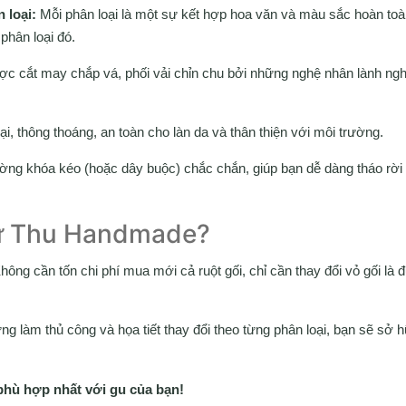
 loại:
Mỗi phân loại là một sự kết hợp hoa văn và màu sắc hoàn toàn
phân loại đó.
 cắt may chắp vá, phối vải chỉn chu bởi những nghệ nhân lành ng
 thông thoáng, an toàn cho làn da và thân thiện với môi trường.
ường khóa kéo (hoặc dây buộc) chắc chắn, giúp bạn dễ dàng tháo rời v
 từ Thu Handmade?
hông cần tốn chi phí mua mới cả ruột gối, chỉ cần thay đổi vỏ gối là
g làm thủ công và họa tiết thay đổi theo từng phân loại, bạn sẽ sở h
phù hợp nhất với gu của bạn!