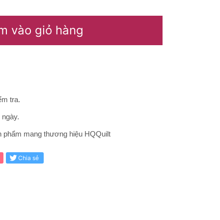
m vào giỏ hàng
m tra.
0 ngày.
ản phẩm mang thương hiệu HQQuilt
Chia sẻ