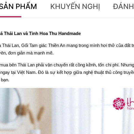
 SẢN PHẨM
KHUYẾN NGHỊ
ĐÁNH
oá Thái Lan và Tinh Hoa Thu Handmade
 Thái Lan, Gối Tam giác Thiền An mang trong mình hơi thở của đất
 yên, đơn giản mà mạnh mẽ.
mua bên Thái Lan phải vận chuyển rất cồng kềnh, tốn chi phí. Nh
gay tại Việt Nam. Đó là sự kết hợp giữa nghệ thuật thủ công truyền
 bạn.