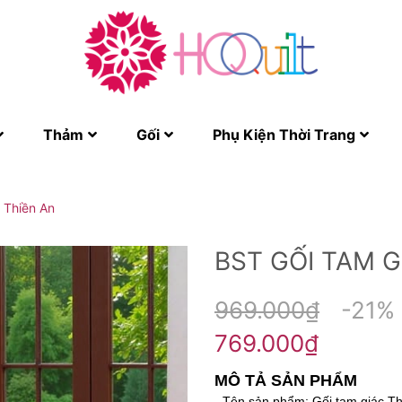
Thảm
Gối
Phụ Kiện Thời Trang
 Thiền An
BST GỐI TAM G
969.000₫
-21%
769.000₫
MÔ TẢ SẢN PHẨM
- Tên sản phẩm: Gối tam giác Th