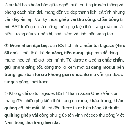
là sự kết hợp hoàn hảo giữa nghệ thuật quilting truyền thống và
phong cách hiện đại, mang đến vẻ đẹp thanh lịch, cá tính nhưng
vẫn đầy ấm áp. Với kỹ thuật
ghép vải thủ công, chần bông tỉ
mỉ
, BST không chỉ là những món phụ kiện thời trang mà còn là
biểu tượng của sự bền bỉ, hoài niệm và tinh thần sáng tạo.
🌟
Điểm nhấn đặc biệt
của BST chính là
mẫu túi bigsize (45 x
50 cm)
– một thiết kế
đa năng, tiện dụng
, giúp bạn dễ dàng
mang theo cả thế giới bên mình. Túi được gia công
chắc chắn,
giữ phom dáng tốt
, đồng thời đi kèm một túi
dạng modul bên
trong
, giúp bạn
tối ưu không gian chứa đồ
mà vẫn giữ được
sự gọn gàng, thời trang.
✨ Không chỉ có túi bigsize, BST "Thanh Xuân Ghép Vải" còn
mang đến nhiều phụ kiện thời trang như
mũ, khẩu trang, khăn
quàng cổ, bịt mắt
, tất cả đều được thực hiện bằng
kỹ thuật
quilting ghép vải
công phu, giúp tôn vinh nét đẹp thủ công Việt
Nam trong thời trang hiện đại.