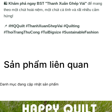
🛍
Khám phá ngay BST "Thanh Xuân Ghép Vải"
để mang
theo một chút hoài niệm, một chút cá tính và rất nhiều cảm
hứng!
📌
#HQQuilt #ThanhXuanGhepVai #Quilting
#ThoiTrangThuCong #TuiBigsize #SustainableFashion
Sản phẩm liên quan
Danh mục đang cập nhật sản phẩm