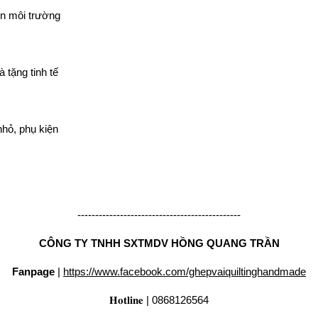
ện môi trường
à tặng tinh tế
nhỏ, phụ kiện
----------------------------------------------
CÔNG TY TNHH SXTMDV HỒNG QUANG TRẦN
Fanpage
|
https://www.facebook.com/ghepvaiquiltinghandmade
𝐇𝐨𝐭𝐥𝐢𝐧𝐞 | 0868126564