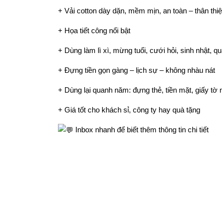
+ Vải cotton dày dặn, mềm mịn, an toàn – thân thi
+ Họa tiết công nổi bật
+ Dùng làm lì xì, mừng tuổi, cưới hỏi, sinh nhật, qu
+ Đựng tiền gọn gàng – lịch sự – không nhàu nát
+ Dùng lại quanh năm: đựng thẻ, tiền mặt, giấy tờ 
+ Giá tốt cho khách sỉ, công ty hay quà tặng
Inbox nhanh để biết thêm thông tin chi tiết