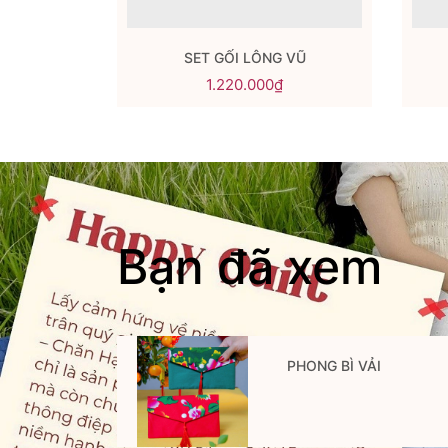
 XUÂN
SET GỐI LÔNG VŨ
1.220.000₫
Bạn đã xem
PHONG BÌ VẢI