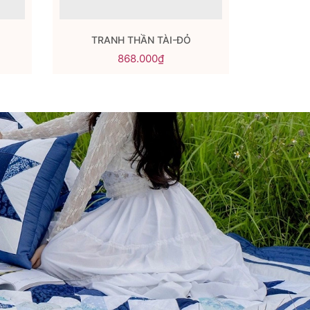
TRANH THẦN TÀI-ĐỎ
TRAN
868.000₫