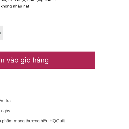
– không nhàu nát
m vào giỏ hàng
m tra.
0 ngày.
ản phẩm mang thương hiệu HQQuilt