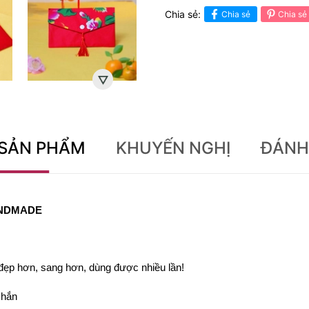
Chia sẻ:
Chia sẻ
Chia sẻ
 SẢN PHẨM
KHUYẾN NGHỊ
ĐÁNH
HANDMADE
ẹp hơn, sang hơn, dùng được nhiều lần!
chắn