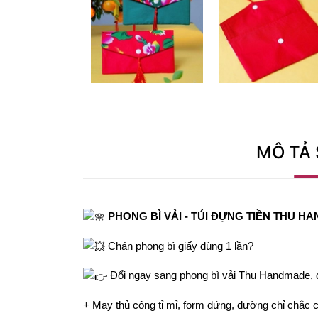
MÔ TẢ
PHONG BÌ VẢI - TÚI ĐỰNG TIỀN THU 
Chán phong bì giấy dùng 1 lần?
Đổi ngay sang phong bì vải Thu Handmade, đ
+ May thủ công tỉ mỉ, form đứng, đường chỉ chắc 