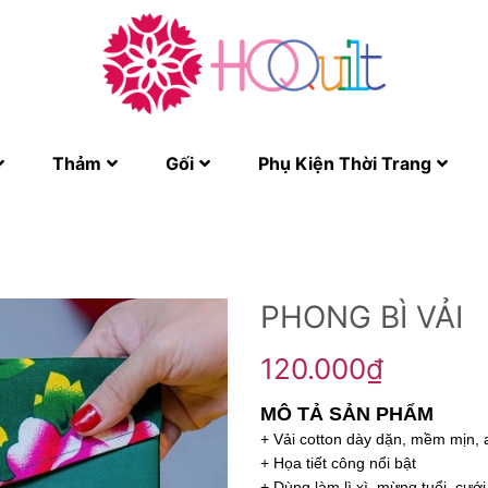
Thảm
Gối
Phụ Kiện Thời Trang
PHONG BÌ VẢI
120.000₫
MÔ TẢ SẢN PHẨM
+ Vải cotton dày dặn, mềm mịn, 
+ Họa tiết công nổi bật
+ Dùng làm lì xì, mừng tuổi, cưới 