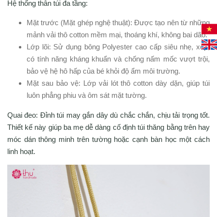
Hệ thống thân túi đa tầng:
Mặt trước (Mặt ghép nghệ thuật): Được tạo nên từ những
mảnh vải thô cotton mềm mại, thoáng khí, không bai dão.
Lớp lõi: Sử dụng bông Polyester cao cấp siêu nhẹ, xốp,
có tính năng kháng khuẩn và chống nấm mốc vượt trội,
bảo vệ hệ hô hấp của bé khỏi độ ẩm môi trường.
Mặt sau bảo vệ: Lớp vải lót thô cotton dày dặn, giúp túi
luôn phẳng phiu và ôm sát mặt tường.
Quai đeo: Đỉnh túi may gắn dây dù chắc chắn, chịu tải trọng tốt.
Thiết kế này giúp ba mẹ dễ dàng cố định túi thăng bằng trên hay
móc dán thông minh trên tường hoặc cạnh bàn học một cách
linh hoạt.