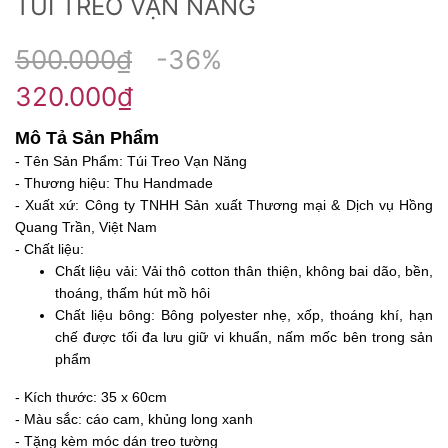
TÚI TREO VẠN NĂNG
500.000₫
-36%
320.000₫
Mô Tả Sản Phẩm
- Tên Sản Phẩm: Túi Treo Vạn Năng
- Thương hiệu: Thu Handmade
- Xuất xứ: Công ty TNHH Sản xuất Thương mại & Dịch vụ Hồng
Quang Trần, Việt Nam
- Chất liệu:
Chất liệu vải: Vải thô cotton thân thiện, không bai dão, bền,
thoáng, thấm hút mồ hôi
Chất liệu bông: Bông polyester nhẹ, xốp, thoáng khí, hạn
chế được tối đa lưu giữ vi khuẩn, nấm mốc bên trong sản
phẩm
- Kích thước: 35 x 60cm
- Màu sắc: cáo cam, khủng long xanh
- Tặng kèm móc dán treo tường