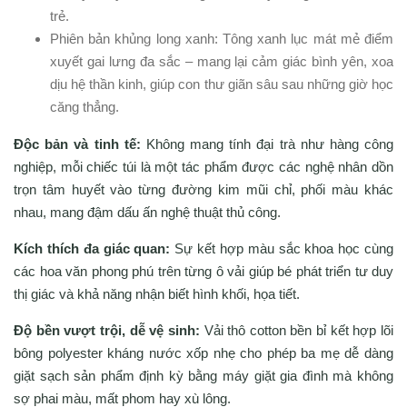
trẻ.
Phiên bản khủng long xanh: Tông xanh lục mát mẻ điểm
xuyết gai lưng đa sắc – mang lại cảm giác bình yên, xoa
dịu hệ thần kinh, giúp con thư giãn sâu sau những giờ học
căng thẳng.
Độc bản và tinh tế:
Không mang tính đại trà như hàng công
nghiệp, mỗi chiếc túi là một tác phẩm được các nghệ nhân dồn
trọn tâm huyết vào từng đường kim mũi chỉ, phối màu khác
nhau, mang đậm dấu ấn nghệ thuật thủ công.
Kích thích đa giác quan:
Sự kết hợp màu sắc khoa học cùng
các hoa văn phong phú trên từng ô vải giúp bé phát triển tư duy
thị giác và khả năng nhận biết hình khối, họa tiết.
Độ bền vượt trội, dễ vệ sinh:
Vải thô cotton bền bỉ kết hợp lõi
bông polyester kháng nước xốp nhẹ cho phép ba mẹ dễ dàng
giặt sạch sản phẩm định kỳ bằng máy giặt gia đình mà không
sợ phai màu, mất phom hay xù lông.