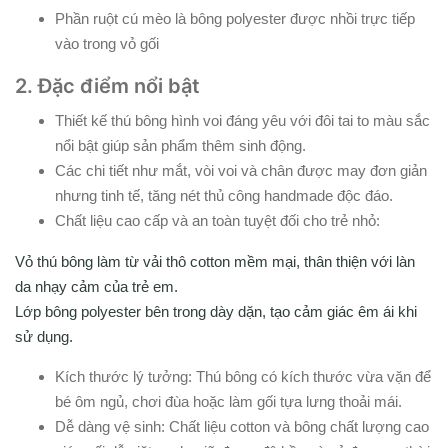
Phần ruột cú mèo là bông polyester được nhồi trực tiếp
vào trong vỏ gối
2. Đặc điểm nổi bật
Thiết kế thú bông hình voi đáng yêu với đôi tai to màu sắc
nổi bật giúp sản phẩm thêm sinh động.
Các chi tiết như mắt, vòi voi và chân được may đơn giản
nhưng tinh tế, tăng nét thủ công handmade độc đáo.
Chất liệu cao cấp và an toàn tuyệt đối cho trẻ nhỏ:
Vỏ thú bông làm từ vải thô cotton mềm mại, thân thiện với làn
da nhạy cảm của trẻ em.
Lớp bông polyester bên trong dày dặn, tạo cảm giác êm ái khi
sử dụng.
Kích thước lý tưởng: Thú bông có kích thước vừa vặn để
bé ôm ngủ, chơi đùa hoặc làm gối tựa lưng thoải mái.
Dễ dàng vệ sinh: Chất liệu cotton và bông chất lượng cao