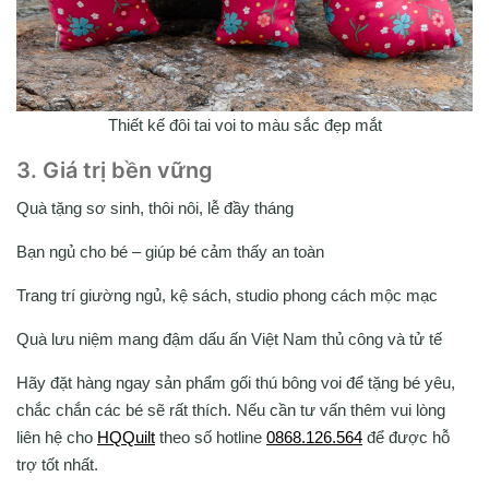
Thiết kế đôi tai voi to màu sắc đẹp mắt
3. Giá trị bền vững
Quà tặng sơ sinh, thôi nôi, lễ đầy tháng
Bạn ngủ cho bé – giúp bé cảm thấy an toàn
Trang trí giường ngủ, kệ sách, studio phong cách mộc mạc
Quà lưu niệm mang đậm dấu ấn Việt Nam thủ công và tử tế
Hãy đặt hàng ngay sản phẩm gối thú bông voi để tặng bé yêu,
chắc chắn các bé sẽ rất thích. Nếu cần tư vấn thêm vui lòng
liên hệ cho
HQQuilt
theo số hotline
0868.126.564
để được hỗ
trợ tốt nhất.