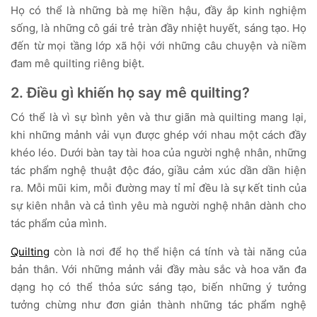
Họ có thể là những bà mẹ hiền hậu, đầy ắp kinh nghiệm
sống, là những cô gái trẻ tràn đầy nhiệt huyết, sáng tạo. Họ
đến từ mọi tầng lớp xã hội với những câu chuyện và niềm
đam mê quilting riêng biệt.
2. Điều gì khiến họ say mê quilting?
Có thể là vì sự bình yên và thư giãn mà quilting mang lại,
khi những mảnh vải vụn được ghép với nhau một cách đầy
khéo léo. Dưới bàn tay tài hoa của người nghệ nhân, những
tác phẩm nghệ thuật độc đáo, giầu cảm xúc dần dần hiện
ra. Mỗi mũi kim, mỗi đường may tỉ mỉ đều là sự kết tinh của
sự kiên nhẫn và cả tình yêu mà người nghệ nhân dành cho
tác phẩm của mình.
Quilting
còn là nơi để họ thể hiện cá tính và tài năng của
bản thân. Với những mảnh vải đầy màu sắc và hoa văn đa
dạng họ có thể thỏa sức sáng tạo, biến những ý tưởng
tưởng chừng như đơn giản thành những tác phẩm nghệ