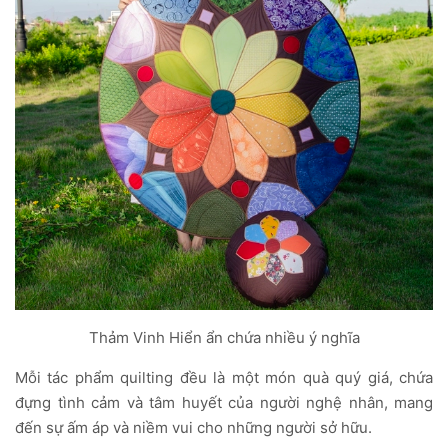
Thảm Vinh Hiển ẩn chứa nhiều ý nghĩa
Mỗi tác phẩm quilting đều là một món quà quý giá, chứa
đựng tình cảm và tâm huyết của người nghệ nhân, mang
đến sự ấm áp và niềm vui cho những người sở hữu.