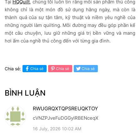
Tại
HQQuilt
, chúng tôi luôn tin rằng mỗi sản phẩm thủ công
không chỉ là một món đồ sử dụng hằng ngày, mà còn là
thành quả của sự tận tâm, kỹ thuật và niềm yêu nghề của
những người làm quilting. Mỗi đường may đều góp phần kể
một câu chuyện, lưu giữ những giá trị bền vững và mang
hơi ấm của nghề thủ công đến với từng gia đình.
Chia sẻ:
Chia sẻ
Chia sẻ
Chia sẻ
BÌNH LUẬN
RWUGRQXTQPSREUQKTOY
cVNZPJveFuDGGylRBENceqX
16 July, 2026 10:02 AM