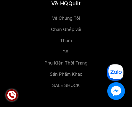
Về HQQuilt
Về Chúng Tôi
Chăn Ghép vải
Thảm
Gối
Phụ Kiện Thời Trang
Sản Phẩm Khác
SALE SHOCK
© Bản quyền thuộc về
HONG QUANG TRAN CO.,LTD
Thiết kế bởi
HQQuilt