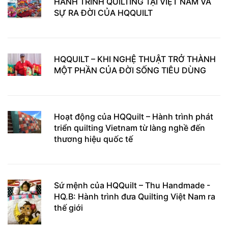
HÀNH TRÌNH QUILTING TẠI VIỆT NAM VÀ
SỰ RA ĐỜI CỦA HQQUILT
HQQUILT – KHI NGHỆ THUẬT TRỞ THÀNH
MỘT PHẦN CỦA ĐỜI SỐNG TIÊU DÙNG
Hoạt động của HQQuilt – Hành trình phát
triển quilting Vietnam từ làng nghề đến
thương hiệu quốc tế
Sứ mệnh của HQQuilt – Thu Handmade -
HQ.B: Hành trình đưa Quilting Việt Nam ra
thế giới