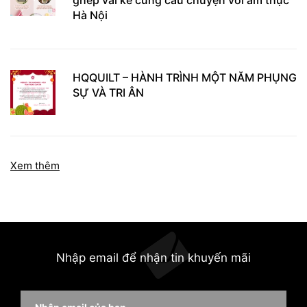
ghép vải kể cùng câu chuyện với ẩm thực
Hà Nội
HQQUILT – HÀNH TRÌNH MỘT NĂM PHỤNG
SỰ VÀ TRI ÂN
Xem thêm
Nhập email để nhận tin khuyến mãi