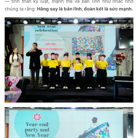
— tinh thần kỷ luật, mạnh mẽ và bản lĩnh như nhắc nhở
chúng ta rằng:
Hăng say là bản lĩnh, đoàn kết là sức mạnh.