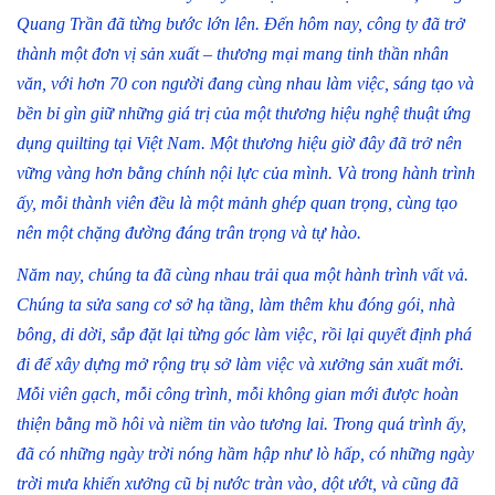
Quang Trần đã từng bước lớn lên. Đến hôm nay, công ty đã trở
thành một đơn vị sản xuất – thương mại mang tinh thần nhân
văn, với hơn 70 con người đang cùng nhau làm việc, sáng tạo và
bền bỉ gìn giữ những giá trị của một thương hiệu nghệ thuật ứng
dụng quilting tại Việt Nam. Một thương hiệu giờ đây đã trở nên
vững vàng hơn bằng chính nội lực của mình. Và trong hành trình
ấy, mỗi thành viên đều là một mảnh ghép quan trọng, cùng tạo
nên một chặng đường đáng trân trọng và tự hào.
Năm nay, chúng ta đã cùng nhau trải qua một hành trình vất vả.
Chúng ta sửa sang cơ sở hạ tầng, làm thêm khu đóng gói, nhà
bông, di dời, sắp đặt lại từng góc làm việc, rồi lại quyết định phá
đi để xây dựng mở rộng trụ sở làm việc và xưởng sản xuất mới.
Mỗi viên gạch, mỗi công trình, mỗi không gian mới được hoàn
thiện bằng mồ hôi và niềm tin vào tương lai. Trong quá trình ấy,
đã có những ngày trời nóng hầm hập như lò hấp, có những ngày
trời mưa khiến xưởng cũ bị nước tràn vào, dột ướt, và cũng đã