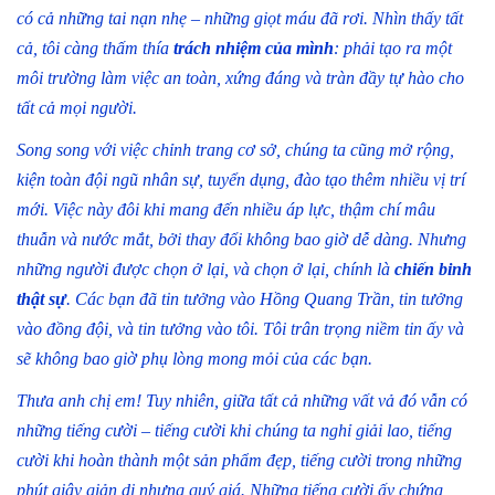
có cả những tai nạn nhẹ – những giọt máu đã rơi. Nhìn thấy tất
cả, tôi càng thấm thía
trách nhiệm của mình
: phải tạo ra một
môi trường làm việc an toàn, xứng đáng và tràn đầy tự hào cho
tất cả mọi người.
Song song với việc chỉnh trang cơ sở, chúng ta cũng mở rộng,
kiện toàn đội ngũ nhân sự, tuyển dụng, đào tạo thêm nhiều vị trí
mới. Việc này đôi khi mang đến nhiều áp lực, thậm chí mâu
thuẫn và nước mắt, bởi thay đổi không bao giờ dễ dàng. Nhưng
những người được chọn ở lại, và chọn ở lại, chính là
chiến binh
thật sự
. Các bạn đã tin tưởng vào Hồng Quang Trần, tin tưởng
vào đồng đội, và tin tưởng vào tôi. Tôi trân trọng niềm tin ấy và
sẽ không bao giờ phụ lòng mong mỏi của các bạn.
Thưa anh chị em! Tuy nhiên, giữa tất cả những vất vả đó vẫn có
những tiếng cười – tiếng cười khi chúng ta nghỉ giải lao, tiếng
cười khi hoàn thành một sản phẩm đẹp, tiếng cười trong những
phút giây giản dị nhưng quý giá. Những tiếng cười ấy chứng