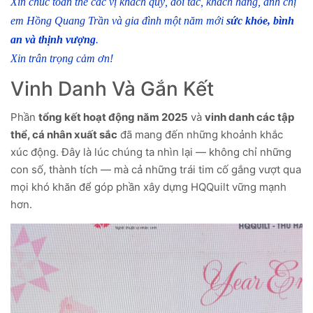
Xin chúc toàn thể các vị khách quý, đối tác, khách hàng, anh chị
em Hồng Quang Trần và gia đình một năm mới
sức khỏe, bình
an và thịnh vượng
.
Xin trân trọng cảm ơn!
Vinh Danh Và Gắn Kết
Phần
tổng kết hoạt động năm 2025
và
vinh danh các tập
thể, cá nhân xuất sắc
đã mang đến những khoảnh khắc
xúc động. Đây là lúc chúng ta nhìn lại — không chỉ những
con số, thành tích — mà cả những trái tim cố gắng vượt qua
mọi khó khăn để góp phần xây dựng HQQuilt vững mạnh
hơn.