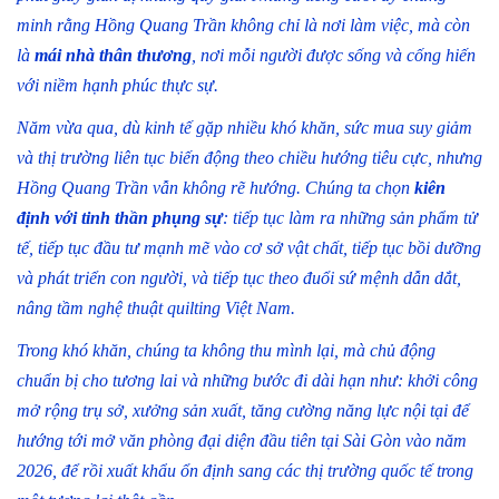
minh rằng Hồng Quang Trần không chỉ là nơi làm việc, mà còn
là
mái nhà thân thương
, nơi mỗi người được sống và cống hiến
với niềm hạnh phúc thực sự.
Năm vừa qua, dù kinh tế gặp nhiều khó khăn, sức mua suy giảm
và thị trường liên tục biến động theo chiều hướng tiêu cực, nhưng
Hồng Quang Trần vẫn không rẽ hướng. Chúng ta chọn
kiên
định với tinh thần phụng sự
: tiếp tục làm ra những sản phẩm tử
tế, tiếp tục đầu tư mạnh mẽ vào cơ sở vật chất, tiếp tục bồi dưỡng
và phát triển con người, và tiếp tục theo đuổi sứ mệnh dẫn dắt,
nâng tầm nghệ thuật quilting Việt Nam.
Trong khó khăn, chúng ta không thu mình lại, mà chủ động
chuẩn bị cho tương lai và những bước đi dài hạn như: khởi công
mở rộng trụ sở, xưởng sản xuất, tăng cường năng lực nội tại để
hướng tới mở văn phòng đại diện đầu tiên tại Sài Gòn vào năm
2026, để rồi xuất khẩu ổn định sang các thị trường quốc tế trong