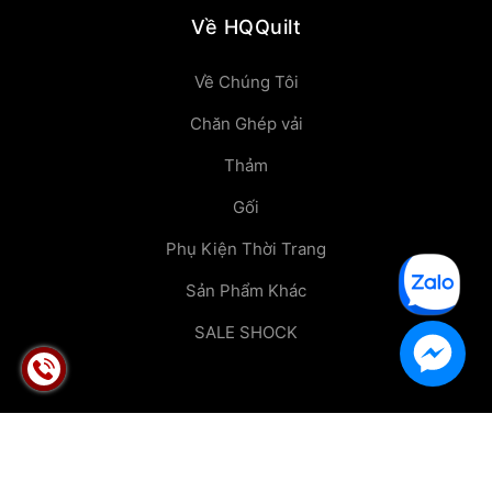
Về HQQuilt
Về Chúng Tôi
Chăn Ghép vải
Thảm
Gối
Phụ Kiện Thời Trang
Sản Phẩm Khác
SALE SHOCK
© Bản quyền thuộc về
HONG QUANG TRAN CO.,LTD
Thiết kế bởi
HQQuilt