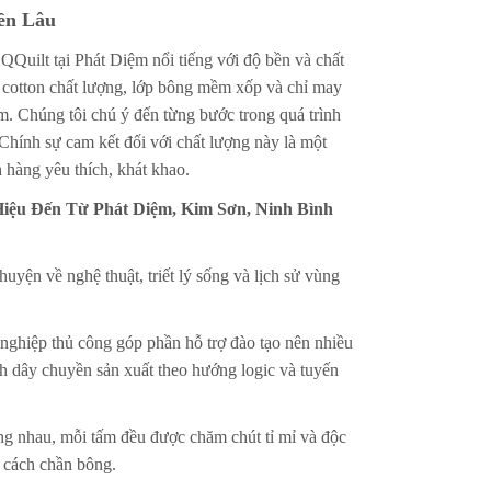
ền Lâu
uilt tại Phát Diệm nổi tiếng với độ bền và chất
 cotton chất lượng, lớp bông mềm xốp và chỉ may
. Chúng tôi chú ý đến từng bước trong quá trình
Chính sự cam kết đối với chất lượng này là một
 hàng yêu thích, khát khao.
iệu Đến Từ Phát Diệm, Kim Sơn, Ninh Bình
uyện về nghệ thuật, triết lý sống và lịch sử vùng
nghiệp thủ công góp phần hỗ trợ đào tạo nên nhiều
h dây chuyền sản xuất theo hướng logic và tuyến
g nhau, mỗi tấm đều được chăm chút tỉ mỉ và độc
ư cách chần bông.