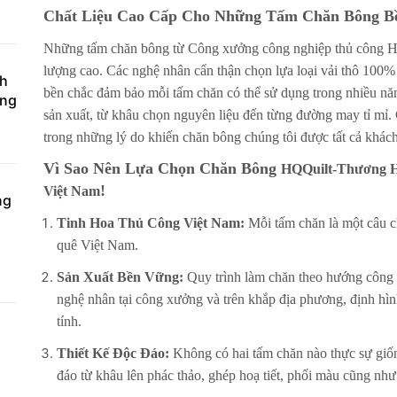
Chất Liệu Cao Cấp Cho Những Tấm Chăn Bông B
Những tấm chăn bông từ Công xưởng công nghiệp thủ công HQQ
lượng cao. Các nghệ nhân cẩn thận chọn lựa loại vải thô 100%
ch
bền chắc đảm bảo mỗi tấm chăn có thể sử dụng trong nhiều năm
ờng
sản xuất, từ khâu chọn nguyên liệu đến từng đường may tỉ mỉ. 
trong những lý do khiến chăn bông chúng tôi được tất cả khách
Vì Sao Nên Lựa Chọn Chăn Bông
HQQuilt-Thương H
!
Việt Nam
ng
Tinh Hoa Thủ Công Việt Nam:
Mỗi tấm chăn là một câu ch
quê Việt Nam.
Sản Xuất Bền Vững:
Quy trình làm chăn theo hướng công 
nghệ nhân tại công xưởng và trên khắp địa phương, định hìn
tính.
Thiết Kế Độc Đáo:
Không có hai tấm chăn nào thực sự giốn
đáo từ khâu lên phác thảo, ghép hoạ tiết, phối màu cũng nh