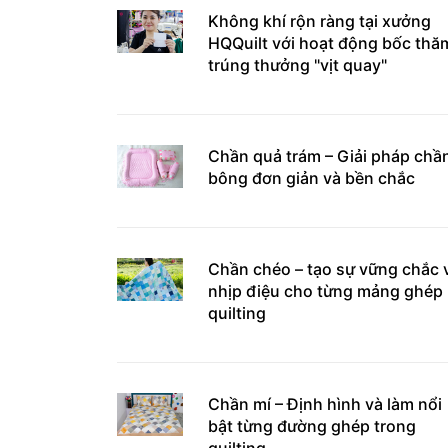
Không khí rộn ràng tại xưởng
HQQuilt với hoạt động bốc thă
trúng thưởng "vịt quay"
Chần quả trám – Giải pháp chầ
bông đơn giản và bền chắc
Chần chéo – tạo sự vững chắc 
nhịp điệu cho từng mảng ghép
quilting
Chần mí – Định hình và làm nổi
bật từng đường ghép trong
quilting