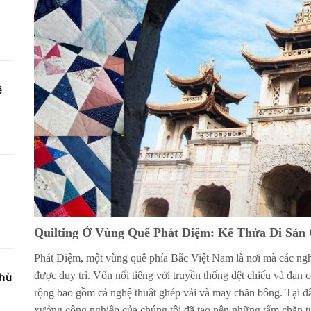
ệ
Quilting Ở Vùng Quê Phát Diệm: Kế Thừa Di Sản
Phát Diệm, một vùng quê phía Bắc Việt Nam là nơi mà các ngh
được duy trì. Vốn nổi tiếng với truyền thống dệt chiếu và đan 
phù
rộng bao gồm cả nghệ thuật ghép vải và may chăn bông. Tại đ
xưởng công nghiệp của chúng tôi đã tạo nên những tấm chăn tuyệ