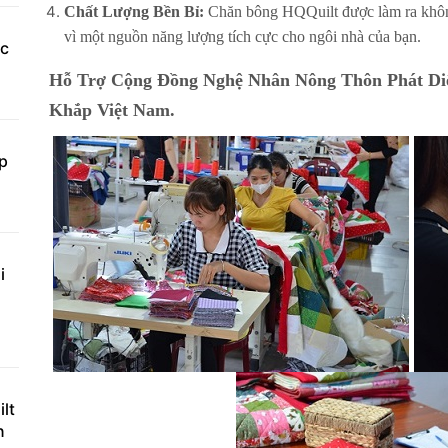
Chất Lượng Bền Bỉ:
Chăn bông HQQuilt được làm ra không
vì một nguồn năng lượng tích cực cho ngôi nhà của bạn.
ục
Hỗ Trợ Cộng Đồng Nghệ Nhân Nông Thôn Phát D
Khắp Việt Nam.
ắp
i
lt
n