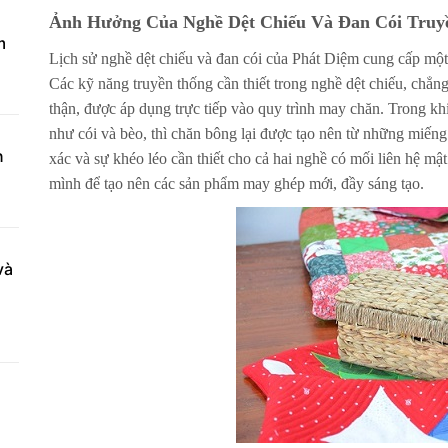
Ảnh Hưởng Của Nghề Dệt Chiếu Và Đan Cói Truy
m
Lịch sử nghề dệt chiếu và đan cói của Phát Diệm cung cấp mộ
Các kỹ năng truyền thống cần thiết trong nghề dệt chiếu, chẳng
thận, được áp dụng trực tiếp vào quy trình may chăn. Trong khi
như cói và bèo, thì chăn bông lại được tạo nên từ những miếng 
n
xác và sự khéo léo cần thiết cho cả hai nghề có mối liên hệ mậ
mình để tạo nên các sản phẩm may ghép mới, đầy sáng tạo.
và