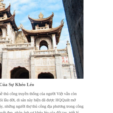
 Của Sự Khéo Léo
ề thủ công truyền thống của người Việt vẫn còn
cói lâu đời, di sản này hiện đã được HQQuilt mở
ây, những người thợ thủ công địa phương trong công
t đẹp, phản ánh sự khéo léo của đôi tay, triết lý