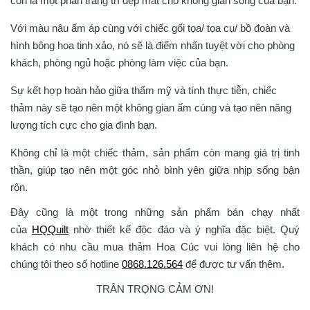
còn là một phần trang trí đẹp mắt cho không gian sống của bạn.
Với màu nâu ấm áp cùng với chiếc gối tọa/ tọa cụ/ bồ đoàn và
hình bông hoa tinh xảo, nó sẽ là điểm nhấn tuyệt vời cho phòng
khách, phòng ngủ hoặc phòng làm việc của bạn.
Sự kết hợp hoàn hảo giữa thẩm mỹ và tính thực tiễn, chiếc
thảm này sẽ tạo nên một không gian ấm cúng và tạo nên năng
lượng tích cực cho gia đình bạn.
Không chỉ là một chiếc thảm, sản phẩm còn mang giá trị tinh
thần, giúp tạo nên một góc nhỏ bình yên giữa nhịp sống bận
rộn.
Đây cũng là một trong những sản phẩm bán chạy nhất
của
HQQuilt
nhờ thiết kế độc đáo và ý nghĩa đặc biệt. Quý
khách có nhu cầu mua thảm Hoa Cúc vui lòng liên hệ cho
chúng tôi theo số hotline
0868.126.564
để được tư vấn thêm.
TRÂN TRỌNG CẢM ƠN!