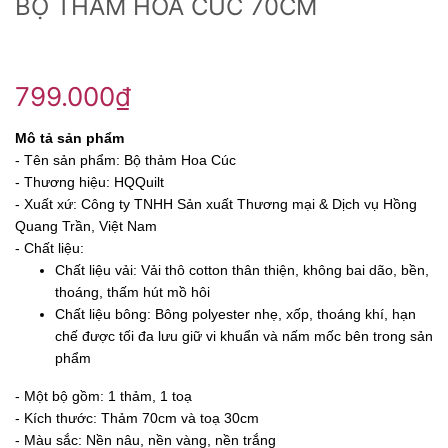
BỘ THẢM HOA CÚC 70CM
799.000₫
Mô tả sản phẩm
- Tên sản phẩm: Bộ thảm Hoa Cúc
- Thương hiệu: HQQuilt
- Xuất xứ: Công ty TNHH Sản xuất Thương mại & Dịch vụ Hồng
Quang Trần, Việt Nam
- Chất liệu:
Chất liệu vải: Vải thô cotton thân thiện, không bai dão, bền,
thoáng, thấm hút mồ hôi
Chất liệu bông: Bông polyester nhẹ, xốp, thoáng khí, hạn
chế được tối đa lưu giữ vi khuẩn và nấm mốc bên trong sản
phẩm
- Một bộ gồm: 1 thảm, 1 toạ
- Kích thước: Thảm 70cm và toạ 30cm
- Màu sắc: Nền nâu, nền vàng, nền trắng