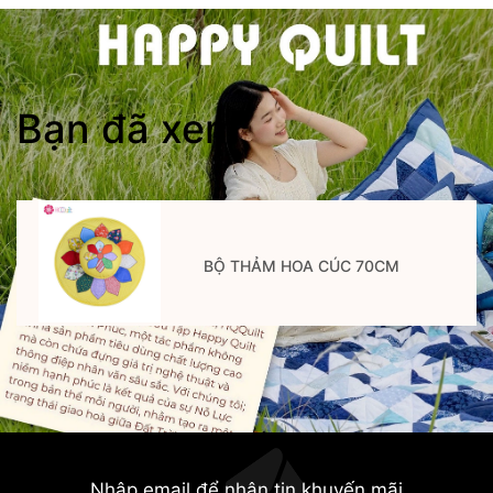
Bạn đã xem
BỘ THẢM HOA CÚC 70CM
Nhập email để nhận tin khuyến mãi