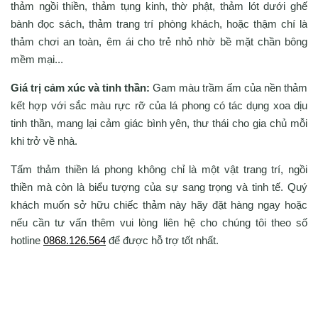
thảm ngồi thiền, thảm tụng kinh, thờ phật, thảm lót dưới ghế
bành đọc sách, thảm trang trí phòng khách, hoặc thậm chí là
thảm chơi an toàn, êm ái cho trẻ nhỏ nhờ bề mặt chần bông
mềm mại...
Giá trị cảm xúc và tinh thần:
Gam màu trầm ấm của nền thảm
kết hợp với sắc màu rực rỡ của lá phong có tác dụng xoa dịu
tinh thần, mang lại cảm giác bình yên, thư thái cho gia chủ mỗi
khi trở về nhà.
Tấm thảm thiền lá phong không chỉ là một vật trang trí, ngồi
thiền mà còn là biểu tượng của sự sang trọng và tinh tế. Quý
khách muốn sở hữu chiếc thảm này hãy đặt hàng ngay hoặc
nếu cần tư vấn thêm vui lòng liên hệ cho chúng tôi theo số
hotline
0868.126.564
để được hỗ trợ tốt nhất.