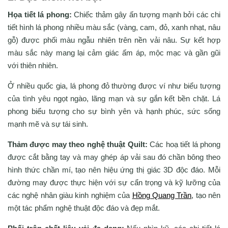
Họa tiết lá phong:
Chiếc thảm gây ấn tượng mạnh bởi các chi
tiết hình lá phong nhiều màu sắc (vàng, cam, đỏ, xanh nhạt, nâu
gỗ) được phối màu ngẫu nhiên trên nền vải nâu. Sự kết hợp
màu sắc này mang lại cảm giác ấm áp, mộc mạc và gần gũi
với thiên nhiên.
Ở nhiều quốc gia, lá phong đỏ thường được ví như biểu tượng
của tình yêu ngọt ngào, lãng mạn và sự gắn kết bền chặt. Lá
phong biểu tượng cho sự bình yên và hạnh phúc, sức sống
mạnh mẽ và sự tái sinh.
Thảm được may theo nghệ thuật Quilt:
Các hoạ tiết lá phong
được cắt bằng tay và may ghép áp vải sau đó chần bông theo
hình thức chần mí, tạo nên hiệu ứng thị giác 3D độc đáo. Mỗi
đường may được thực hiện với sự cẩn trọng và kỹ lưỡng của
các nghệ nhân giàu kinh nghiệm của
Hồng Quang Trần
, tạo nên
một tác phẩm nghệ thuật độc đáo và đẹp mắt.