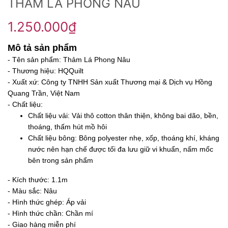
THẢM LÁ PHONG NÂU
1.250.000₫
Mô tả sản phẩm
- Tên sản phẩm: Thảm Lá Phong Nâu
- Thương hiệu: HQQuilt
- Xuất xứ: Công ty TNHH Sản xuất Thương mại & Dịch vụ Hồng
Quang Trần, Việt Nam
- Chất liệu:
Chất liệu vải: Vải thô cotton thân thiện, không bai dão, bền,
thoáng, thấm hút mồ hôi
Chất liệu bông: Bông polyester nhẹ, xốp, thoáng khí, kháng
nước nên hạn chế được tối đa lưu giữ vi khuẩn, nấm mốc
bên trong sản phẩm
- Kích thước: 1.1m
- Màu sắc: Nâu
- Hình thức ghép: Áp vải
- Hình thức chần: Chần mí
- Giao hàng miễn phí