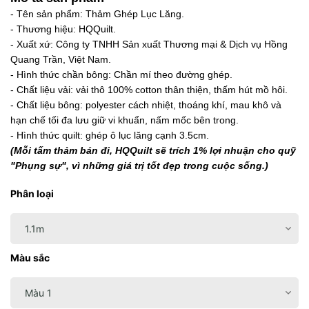
- Tên sản phẩm: Thảm Ghép Lục Lăng.
- Thương hiệu: HQQuilt.
- Xuất xứ: Công ty TNHH Sản xuất Thương mại & Dịch vụ Hồng
Quang Trần, Việt Nam.
- Hình thức chần bông: Chần mí theo đường ghép.
- Chất liệu vải: vải thô 100% cotton thân thiện, thấm hút mồ hôi.
- Chất liệu bông: polyester cách nhiệt, thoáng khí, mau khô và
hạn chế tối đa lưu giữ vi khuẩn, nấm mốc bên trong.
- Hình thức quilt: ghép ô lục lăng cạnh 3.5cm.
(Mỗi tấm thảm bán đi, HQQuilt sẽ trích 1% lợi nhuận cho quỹ
"Phụng sự", vì những giá trị tốt đẹp trong cuộc sống.)
Phân loại
Màu sắc