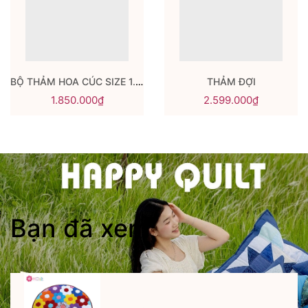
BỘ THẢM HOA CÚC SIZE 1.5M
THẢM ĐỢI
1.850.000₫
2.599.000₫
Bạn đã xem