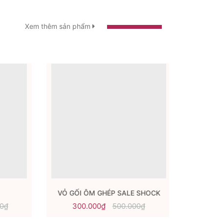
Xem thêm sản phẩm
VỎ GỐI ÔM GHÉP SALE SHOCK
BST
300.000₫
500.000₫
250