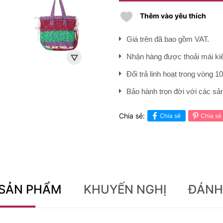
Thêm vào yêu thích
Giá trên đã bao gồm VAT.
Nhận hàng được thoải mái kiể
Đổi trả linh hoạt trong vòng 1
Bảo hành trọn đời với các s
Chia sẻ:
Chia sẻ
Chia sẻ
 SẢN PHẨM
KHUYẾN NGHỊ
ĐÁNH