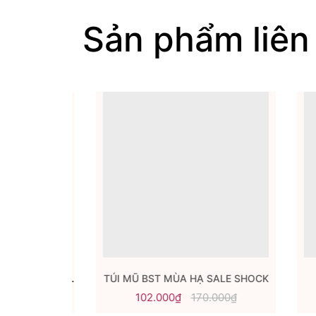
Sản phẩm liên
MŨ TRƠN THANH XUÂN GHÉP VẢI SALE SHOCK
TÚI MŨ BST MÙA HẠ SALE SHOCK
000₫
102.000₫
170.000₫