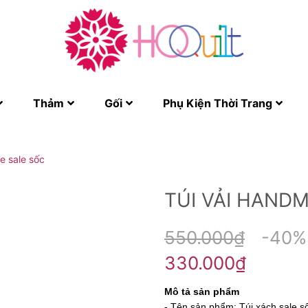
Thảm
Gối
Phụ Kiện Thời Trang
e sale sốc
TÚI VẢI HAND
550.000₫
-40%
330.000₫
Mô tả sản phẩm
- Tên sản phẩm: Túi xách sale s