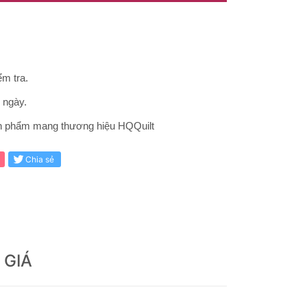
m tra.
0 ngày.
ản phẩm mang thương hiệu HQQuilt
Chia sẻ
 GIÁ