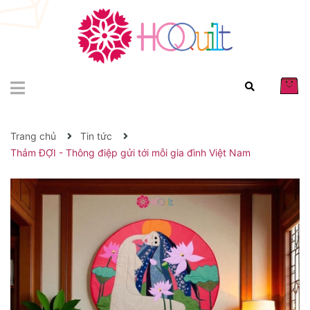
Trang chủ
Tin tức
Thảm ĐỢI - Thông điệp gửi tới mỗi gia đình Việt Nam