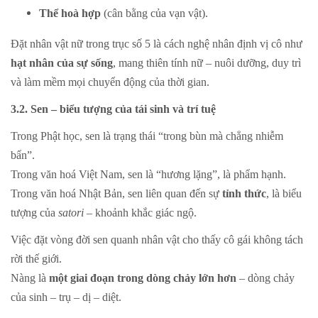
Thể hoà hợp
(cân bằng của vạn vật).
Đặt nhân vật nữ trong trục số 5 là cách nghệ nhân định vị cô như
hạt nhân của sự sống
, mang thiên tính nữ – nuôi dưỡng, duy trì
và làm mềm mọi chuyển động của thời gian.
3.2. Sen – biểu tượng của tái sinh và trí tuệ
Trong Phật học, sen là trạng thái “trong bùn mà chẳng nhiễm
bẩn”.
Trong văn hoá Việt Nam, sen là “hương lặng”, là phẩm hạnh.
Trong văn hoá Nhật Bản, sen liên quan đến sự
tỉnh thức
, là biểu
tượng của
satori
– khoảnh khắc giác ngộ.
Việc đặt vòng đời sen quanh nhân vật cho thấy cô gái không tách
rời thế giới.
Nàng là
một giai đoạn trong dòng chảy lớn hơn
– dòng chảy
của sinh – trụ – dị – diệt.